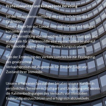
Professionalität und kompetente Beratung
bei der Immobilienvermittlung mit einem Höchstmaß an
Diskretion.
Unsere Experten von Luxxar Immobilien GmbH in Stuttgart
konzentrieren sich
auf die Vermittlung von Immobilien Regional in Stuttgart und
entwickeln für jede Immobilie eine eigene fundierte und auf
die Immobilie zugeschnittene Vermarktungsstrategie.
Von der Ermittlung des Verkehrswertes bis zur Festlegung
des gewünschten
Verkaufspreises mit Augenmaß für Baujahr, Lage und
Zustand Ihrer Immobilie.
Unsere erfahrenen Spezialisten beraten unsere Kunden in
persönlichen Terminen in Stuttgart und Umgebung und wissen
die Rahmenbedingungen des Verkaufs von Immobilien
fachkundig einzuschätzen und erfolgreich abzuwickeln.