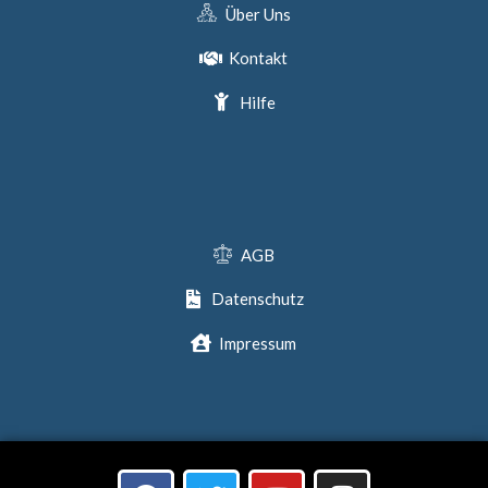
Über Uns
Kontakt
Hilfe
AGB
Datenschutz
Impressum
F
T
Y
I